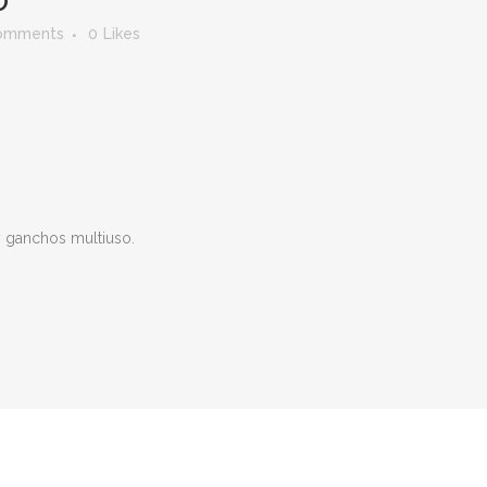
O
omments
0
Likes
 y ganchos multiuso.