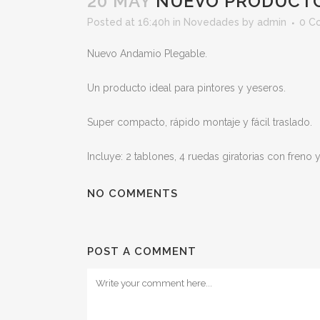
20 MAY
NUEVO PRODUCT
Posted at 16:40h
in
Novedades
by
admin
0 C
Nuevo Andamio Plegable.
Un producto ideal para pintores y yeseros.
Super compacto, rápido montaje y fácil traslado.
Incluye: 2 tablones, 4 ruedas giratorias con freno
NO COMMENTS
POST A COMMENT