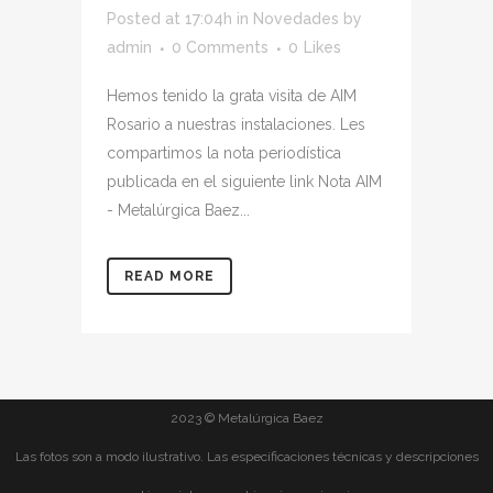
Posted at 17:04h
in
Novedades
by
admin
0 Comments
0
Likes
Hemos tenido la grata visita de AIM
Rosario a nuestras instalaciones. Les
compartimos la nota periodística
publicada en el siguiente link Nota AIM
- Metalúrgica Baez...
READ MORE
2023 © Metalúrgica Baez
Las fotos son a modo ilustrativo. Las especificaciones técnicas y descripciones