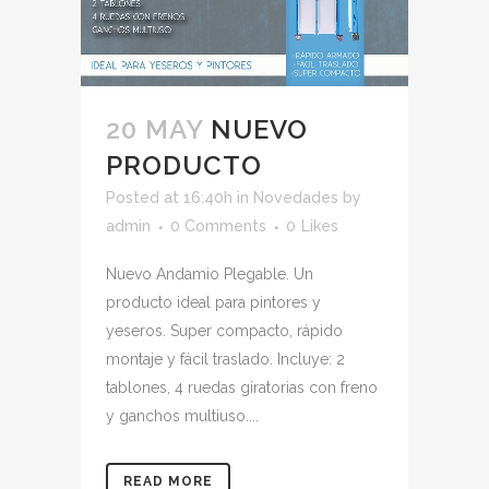
20 MAY
NUEVO
PRODUCTO
Posted at 16:40h
in
Novedades
by
admin
0 Comments
0
Likes
Nuevo Andamio Plegable. Un
producto ideal para pintores y
yeseros. Super compacto, rápido
montaje y fácil traslado. Incluye: 2
tablones, 4 ruedas giratorias con freno
y ganchos multiuso....
READ MORE