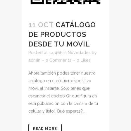
11 OCT
CATÁLOGO
DE PRODUCTOS
DESDE TU MOVIL
Posted at 14:46h
in
Novedades
by
admin
0 Comments
0
Likes
Ahora también podes tener nuestro
catálogo en cualquier dispositivo
movil al instante. Solo tenes que
escanear el código Qr que figura en
esta publicación con la camara de tu
celular y listo!. Qué esperas?...
READ MORE