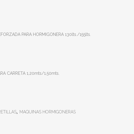
ORZADA PARA HORMIGONERA 130lts./155lts.
A CARRETA 1,20mts/1,50mts.
ETILLAS
,
MAQUINAS HORMIGONERAS